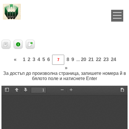
«
1
2
3
4
5
6
8
9
20
21
22
23
24
...
»
За достъп до произволна страница, запишете номера й в
бялото поле и натиснете Enter