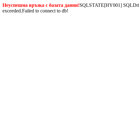
Неуспешна връзка с базата данни!
SQLSTATE[HY001] SQLDriverC
exceeded.Failed to connect to db!