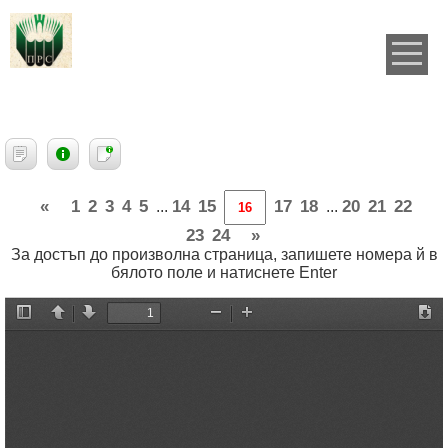
«
1
2
3
4
5
14
15
17
18
20
21
22
...
...
23
24
»
За достъп до произволна страница, запишете номера й в
бялото поле и натиснете Enter