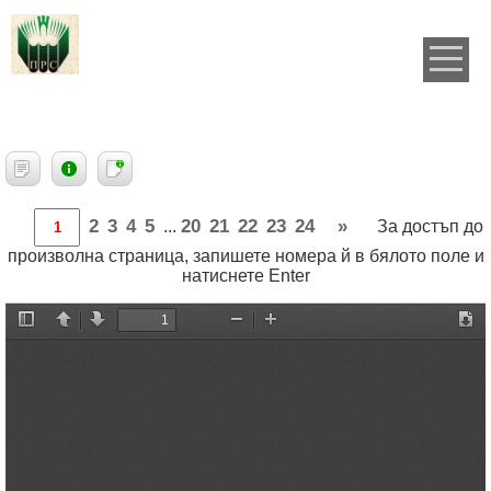
2
3
4
5
20
21
22
23
24
»
...
За достъп до
произволна страница, запишете номера й в бялото поле и
натиснете Enter