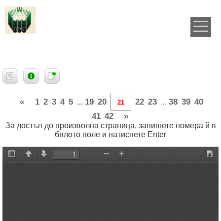
«
1
2
3
4
5
19
20
22
23
38
39
40
...
...
41
42
»
За достъп до произволна страница, запишете номера й в
бялото поле и натиснете Enter