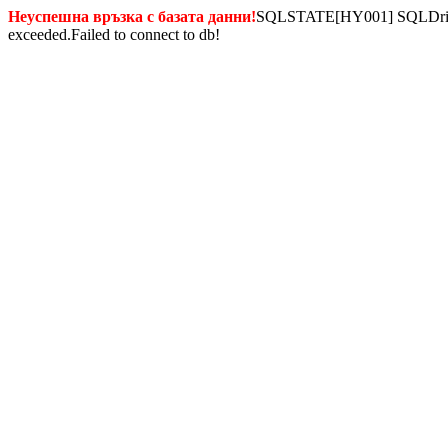
Неуспешна връзка с базата данни!
SQLSTATE[HY001] SQLDriverC
exceeded.Failed to connect to db!