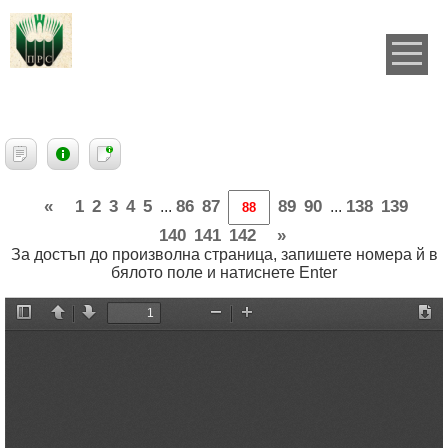
«
1
2
3
4
5
86
87
89
90
138
139
...
...
140
141
142
»
За достъп до произволна страница, запишете номера й в
бялото поле и натиснете Enter