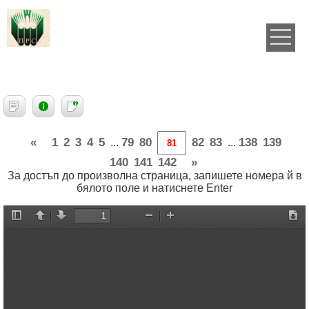
«
1
2
3
4
5
79
80
82
83
138
139
...
...
140
141
142
»
За достъп до произволна страница, запишете номера й в
бялото поле и натиснете Enter