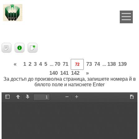
«
1
2
3
4
5
70
71
73
74
138
139
...
...
140
141
142
»
За достъп до произволна страница, запишете номера й в
бялото поле и натиснете Enter