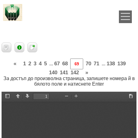
«
1
2
3
4
5
67
68
70
71
138
139
...
...
140
141
142
»
За достъп до произволна страница, запишете номера й в
бялото поле и натиснете Enter