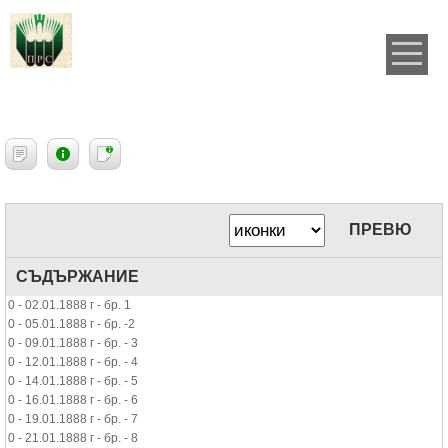
ПРЕВЮ
СЪДЪРЖАНИЕ
0 - 02.01.1888 г - бр. 1
0 - 05.01.1888 г - бр. -2
0 - 09.01.1888 г - бр. - 3
0 - 12.01.1888 г - бр. - 4
0 - 14.01.1888 г - бр. - 5
0 - 16.01.1888 г - бр. - 6
0 - 19.01.1888 г - бр. - 7
0 - 21.01.1888 г - бр. - 8