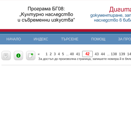
НАЧАЛО
ИНДЕКС
ТЪРСЕНЕ
ПОМОЩ
ЗА ПР
«
1
2
3
4
5
40
41
43
44
138
139
1
...
...
За достъп до произволна страница, запишете номера й в бяло