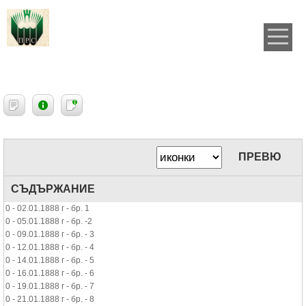
ПРЕВЮ
СЪДЪРЖАНИЕ
0 - 02.01.1888 г - бр. 1
0 - 05.01.1888 г - бр. -2
0 - 09.01.1888 г - бр. - 3
0 - 12.01.1888 г - бр. - 4
0 - 14.01.1888 г - бр. - 5
0 - 16.01.1888 г - бр. - 6
0 - 19.01.1888 г - бр. - 7
0 - 21.01.1888 г - бр. - 8