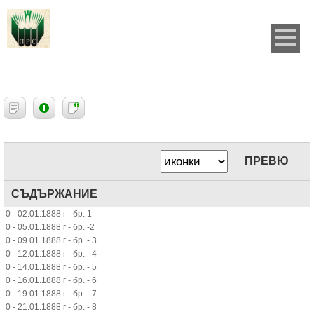
ПРЕВЮ
СЪДЪРЖАНИЕ
0 - 02.01.1888 г - бр. 1
0 - 05.01.1888 г - бр. -2
0 - 09.01.1888 г - бр. - 3
0 - 12.01.1888 г - бр. - 4
0 - 14.01.1888 г - бр. - 5
0 - 16.01.1888 г - бр. - 6
0 - 19.01.1888 г - бр. - 7
0 - 21.01.1888 г - бр. - 8