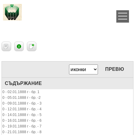
ПРЕВЮ
СЪДЪРЖАНИЕ
0 - 02.01.1888 г - бр. 1
0 - 05.01.1888 г - бр. -2
0 - 09.01.1888 г - бр. - 3
0 - 12.01.1888 г - бр. - 4
0 - 14.01.1888 г - бр. - 5
0 - 16.01.1888 г - бр. - 6
0 - 19.01.1888 г - бр. - 7
0 - 21.01.1888 г - бр. - 8