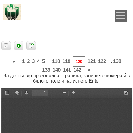
«
1
2
3
4
5
118
119
121
122
138
...
...
139
140
141
142
»
За достъп до произволна страница, запишете номера й в
бялото поле и натиснете Enter