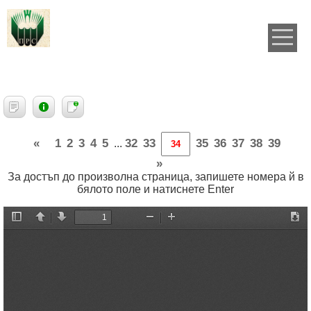
«
1
2
3
4
5
32
33
35
36
37
38
39
...
»
За достъп до произволна страница, запишете номера й в
бялото поле и натиснете Enter