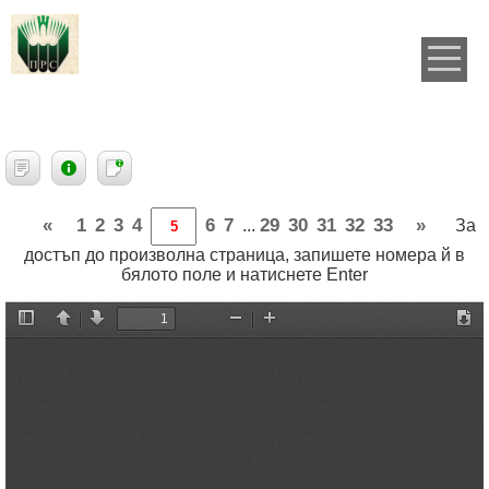
«
1
2
3
4
6
7
29
30
31
32
33
»
...
За
достъп до произволна страница, запишете номера й в
бялото поле и натиснете Enter