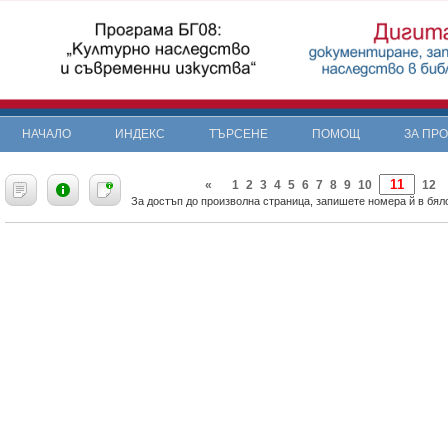
НАЧАЛО
ИНДЕКС
ТЪРСЕНЕ
ПОМОЩ
ЗА ПР
«
1
2
3
4
5
6
7
8
9
10
12
За достъп до произволна страница, запишете номера й в бяло