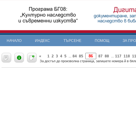
НАЧАЛО
ИНДЕКС
ТЪРСЕНЕ
ПОМОЩ
ЗА ПР
«
1
2
3
4
5
84
85
87
88
117
118
1
...
...
За достъп до произволна страница, запишете номера й в бяло