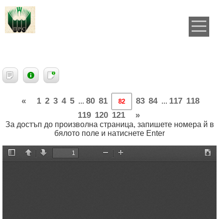
«
1
2
3
4
5
80
81
83
84
117
118
...
...
119
120
121
»
За достъп до произволна страница, запишете номера й в
бялото поле и натиснете Enter