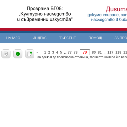
НАЧАЛО
ИНДЕКС
ТЪРСЕНЕ
ПОМОЩ
ЗА ПР
«
1
2
3
4
5
77
78
80
81
117
118
1
...
...
За достъп до произволна страница, запишете номера й в бяло