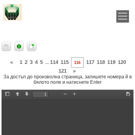
«
1
2
3
4
5
114
115
117
118
119
120
...
121
»
За достъп до произволна страница, запишете номера й в
бялото поле и натиснете Enter