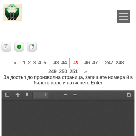
«
1
2
3
4
5
43
44
46
47
247
248
...
...
249
250
251
»
За достъп до произволна страница, запишете номера й в
бялото поле и натиснете Enter