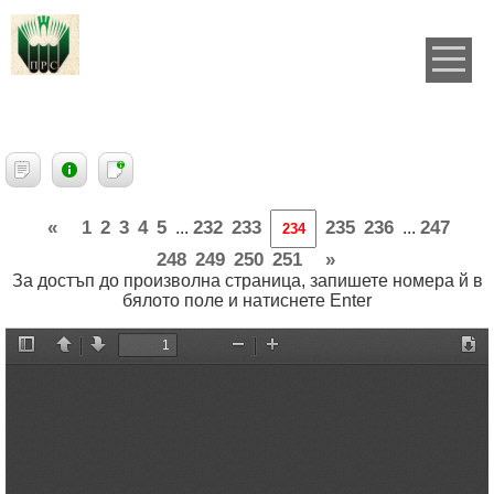
«
1
2
3
4
5
232
233
235
236
247
...
...
248
249
250
251
»
За достъп до произволна страница, запишете номера й в
бялото поле и натиснете Enter