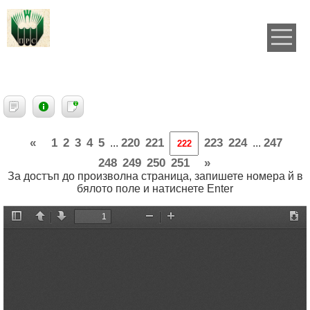
«
1
2
3
4
5
220
221
223
224
247
...
...
248
249
250
251
»
За достъп до произволна страница, запишете номера й в
бялото поле и натиснете Enter