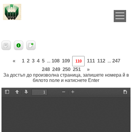
«
1
2
3
4
5
108
109
111
112
247
...
...
248
249
250
251
»
За достъп до произволна страница, запишете номера й в
бялото поле и натиснете Enter