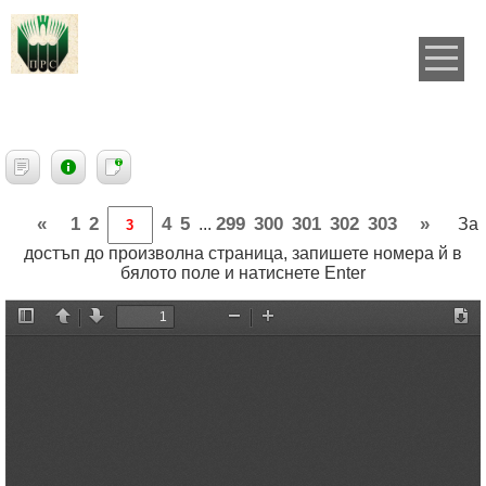
«
1
2
4
5
299
300
301
302
303
»
...
За
достъп до произволна страница, запишете номера й в
бялото поле и натиснете Enter