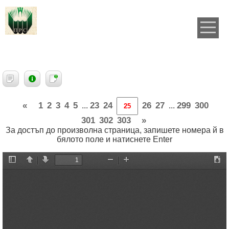
«
1
2
3
4
5
23
24
26
27
299
300
...
...
301
302
303
»
За достъп до произволна страница, запишете номера й в
бялото поле и натиснете Enter