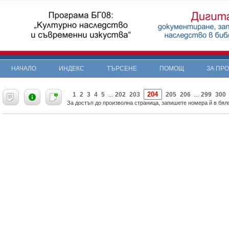
НАЧАЛО
ИНДЕКС
ТЪРСЕНЕ
ПОМОЩ
ЗА ПР
«
1
2
3
4
5
202
203
205
206
299
300
...
...
За достъп до произволна страница, запишете номера й в бяло