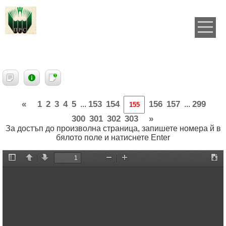
«
1
2
3
4
5
153
154
156
157
299
...
...
300
301
302
303
»
За достъп до произволна страница, запишете номера й в
бялото поле и натиснете Enter