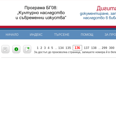
НАЧАЛО
ИНДЕКС
ТЪРСЕНЕ
ПОМОЩ
ЗА ПР
«
1
2
3
4
5
134
135
137
138
299
300
...
...
За достъп до произволна страница, запишете номера й в бяло