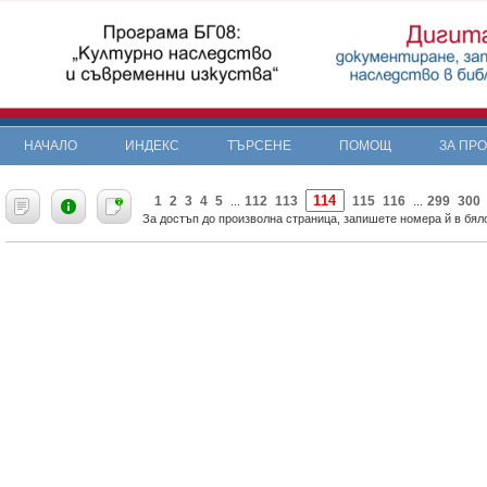
НАЧАЛО
ИНДЕКС
ТЪРСЕНЕ
ПОМОЩ
ЗА ПР
«
1
2
3
4
5
112
113
115
116
299
300
...
...
За достъп до произволна страница, запишете номера й в бяло