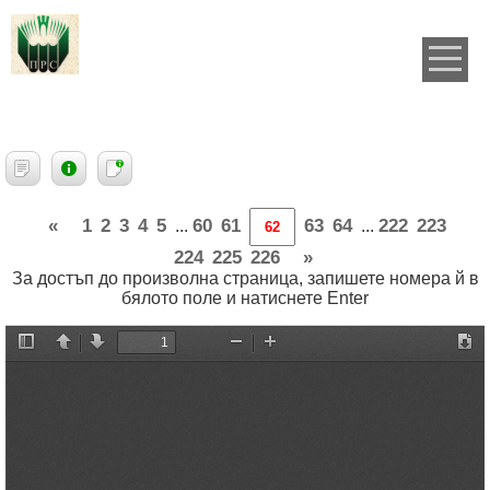
«
1
2
3
4
5
60
61
63
64
222
223
...
...
224
225
226
»
За достъп до произволна страница, запишете номера й в
бялото поле и натиснете Enter