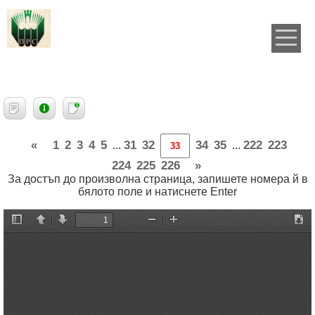
«
1
2
3
4
5
31
32
34
35
222
223
...
...
224
225
226
»
За достъп до произволна страница, запишете номера й в
бялото поле и натиснете Enter