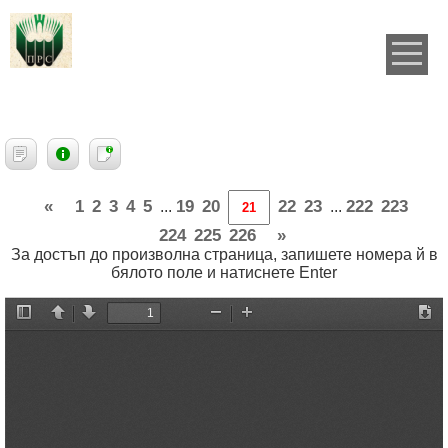
«
1
2
3
4
5
19
20
22
23
222
223
...
...
224
225
226
»
За достъп до произволна страница, запишете номера й в
бялото поле и натиснете Enter