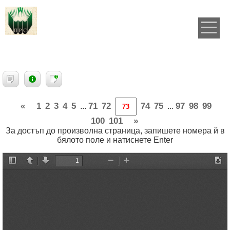
«
1
2
3
4
5
71
72
74
75
97
98
99
...
...
100
101
»
За достъп до произволна страница, запишете номера й в
бялото поле и натиснете Enter