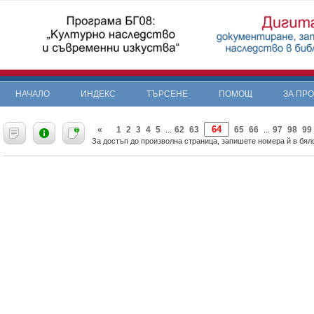
НАЧАЛО
ИНДЕКС
ТЪРСЕНЕ
ПОМОЩ
ЗА ПР
«
1
2
3
4
5
62
63
65
66
97
98
99
...
...
За достъп до произволна страница, запишете номера й в бяло