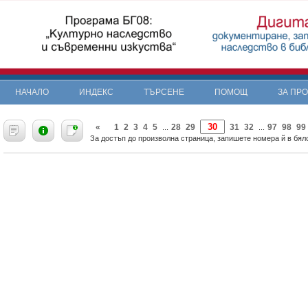
НАЧАЛО
ИНДЕКС
ТЪРСЕНЕ
ПОМОЩ
ЗА ПР
«
1
2
3
4
5
28
29
31
32
97
98
99
...
...
За достъп до произволна страница, запишете номера й в бяло