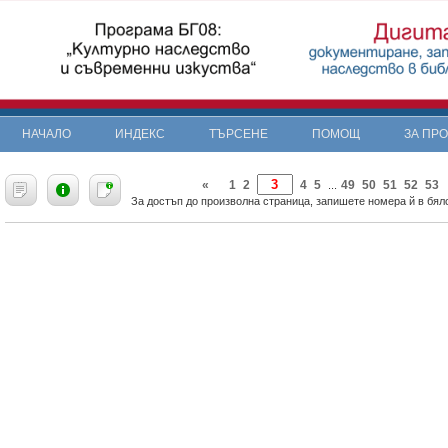
НАЧАЛО
ИНДЕКС
ТЪРСЕНЕ
ПОМОЩ
ЗА ПР
«
1
2
4
5
49
50
51
52
53
...
За достъп до произволна страница, запишете номера й в бяло