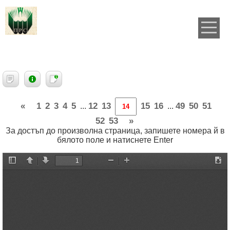
«
1
2
3
4
5
12
13
15
16
49
50
51
...
...
52
53
»
За достъп до произволна страница, запишете номера й в
бялото поле и натиснете Enter