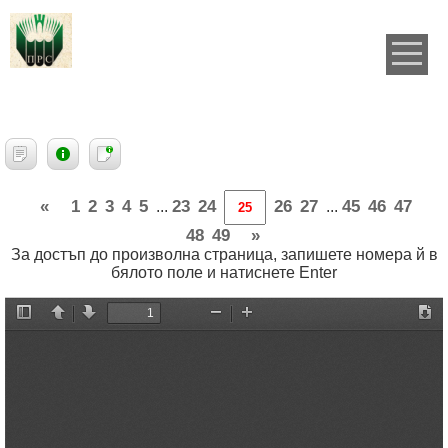
«
1
2
3
4
5
23
24
26
27
45
46
47
...
...
48
49
»
За достъп до произволна страница, запишете номера й в
бялото поле и натиснете Enter