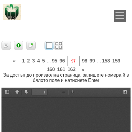
«
1
2
3
4
5
95
96
98
99
158
159
...
...
160
161
162
»
За достъп до произволна страница, запишете номера й в
бялото поле и натиснете Enter