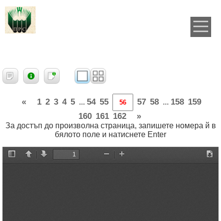
«
1
2
3
4
5
54
55
57
58
158
159
...
...
160
161
162
»
За достъп до произволна страница, запишете номера й в
бялото поле и натиснете Enter