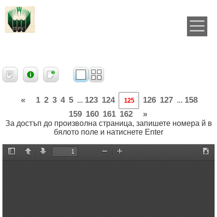
«
1
2
3
4
5
123
124
126
127
158
...
...
159
160
161
162
»
За достъп до произволна страница, запишете номера й в
бялото поле и натиснете Enter