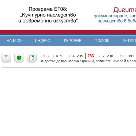
НАЧАЛО
ИНДЕКС
ТЪРСЕНЕ
ПОМОЩ
ЗА ПР
«
1
2
3
4
5
234
235
237
238
390
391
...
...
За достъп до произволна страница, запишете номера й в бяло