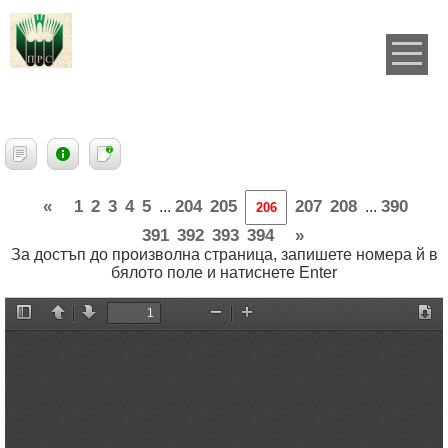
«
1
2
3
4
5
204
205
207
208
390
...
...
391
392
393
394
»
За достъп до произволна страница, запишете номера й в
бялото поле и натиснете Enter