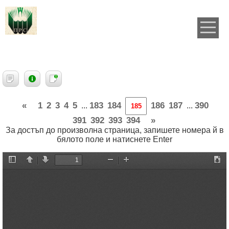
«
1
2
3
4
5
183
184
186
187
390
...
...
391
392
393
394
»
За достъп до произволна страница, запишете номера й в
бялото поле и натиснете Enter