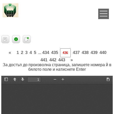
«
1
2
3
4
5
434
435
437
438
439
440
...
441
442
443
»
За достъп до произволна страница, запишете номера й в
бялото поле и натиснете Enter