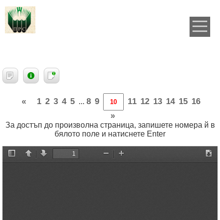
«
1
2
3
4
5
8
9
11
12
13
14
15
16
...
»
За достъп до произволна страница, запишете номера й в
бялото поле и натиснете Enter